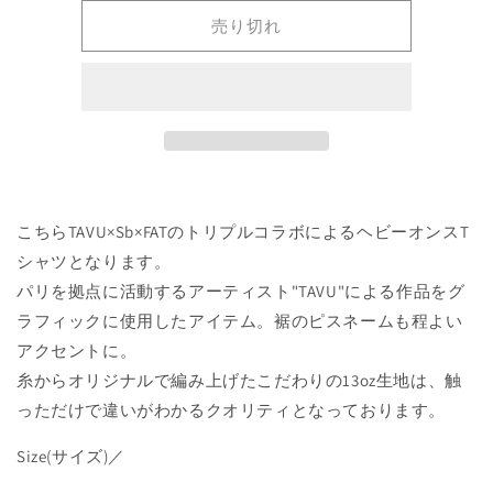
×
×
Sb_Kobe
Sb_Kobe
売り切れ
S/S
S/S
Tee
Tee
T-
T-
Shirt
Shirt
ト
ト
リ
リ
プ
プ
ル
ル
こちらTAVU×Sb×FATのトリプルコラボによるヘビーオンスT
コ
コ
シャツとなります。
ラ
ラ
パリを拠点に活動するアーティスト"TAVU"による作品をグ
ボ
ボ
ラフィックに使用したアイテム。裾のピスネームも程よい
ヘ
ヘ
アクセントに。
ビ
ビ
糸からオリジナルで編み上げたこだわりの13oz生地は、触
ー
ー
オ
オ
っただけで違いがわかるクオリティとなっております。
ン
ン
Size(サイズ)／
ス
ス
パ
パ