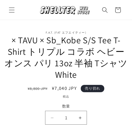
コンテ
カ
ンツに
ー
進む
ト
商品情
F.A.T. (FAT エフエイティー)
報にス
× TAVU × Sb_Kobe S/S Tee T-
キップ
Shirt トリプル コラボ ヘビー
オンス パリ 13oz 半袖 Tシャツ
White
通
セ
¥7,040 JPY
¥8,800 JPY
売り切れ
常
ー
税込
価
ル
数量
格
価
格
×
×
TAVU
TAVU