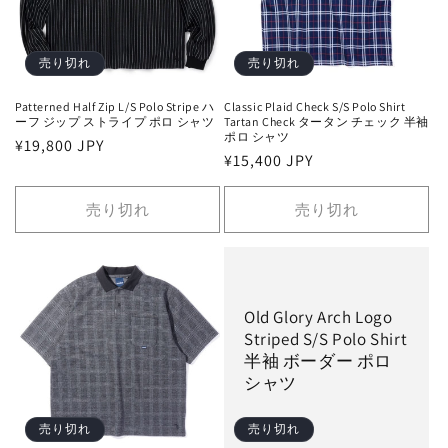
売り切れ
売り切れ
Patterned Half Zip L/S Polo Stripe ハ
Classic Plaid Check S/S Polo Shirt
ーフ ジップ ストライプ ポロ シャツ
Tartan Check タータン チェック 半袖
ポロ シャツ
通
¥19,800 JPY
通
¥15,400 JPY
常
常
価
価
売り切れ
売り切れ
格
格
Old Glory Arch Logo
Striped S/S Polo Shirt
半袖 ボーダー ポロ
シャツ
売り切れ
売り切れ