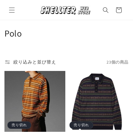
コンテ
カ
ンツに
ー
進む
ト
コ
Polo
レ
ク
絞り込みと並び替え
23個の商品
シ
ョ
ン
:
売り切れ
売り切れ