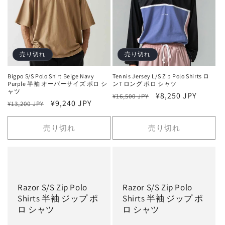
売り切れ
売り切れ
Bigpo S/S Polo Shirt Beige Navy
Tennis Jersey L/S Zip Polo Shirts ロ
Purple 半袖 オーバーサイズ ポロ シ
ンT ロング ポロ シャツ
ャツ
通
セ
¥8,250 JPY
¥16,500 JPY
通
セ
¥9,240 JPY
¥13,200 JPY
常
ー
常
ー
価
ル
価
ル
売り切れ
売り切れ
格
価
格
価
格
格
Razor S/S Zip Polo
Razor S/S Zip Polo
Shirts 半袖 ジップ ポ
Shirts 半袖 ジップ ポ
ロ シャツ
ロ シャツ