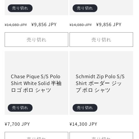
売り切れ
売り切れ
通
セ
¥9,856 JPY
通
セ
¥9,856 JPY
¥14,080 JPY
¥14,080 JPY
常
ー
常
ー
価
ル
価
ル
売り切れ
売り切れ
格
価
格
価
格
格
Chase Pique S/S Polo
Schmidt Zip Polo S/S
Shirt White Solid 半袖
Shirt ボーダー ジッ
ロゴ ポロ シャツ
プ ポロ シャツ
売り切れ
売り切れ
通
¥7,700 JPY
通
¥14,300 JPY
常
常
価
価