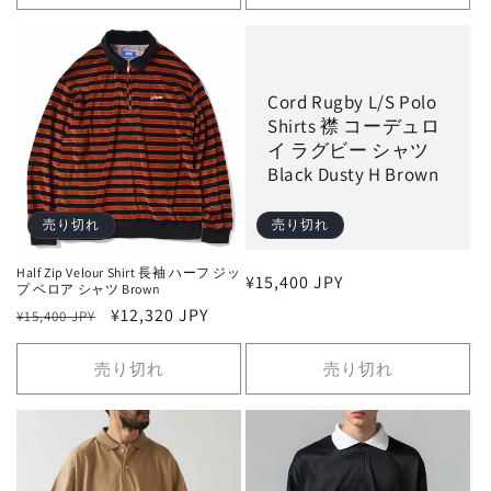
格
格
Cord Rugby L/S Polo
Shirts 襟 コーデュロ
イ ラグビー シャツ
Black Dusty H Brown
売り切れ
売り切れ
Half Zip Velour Shirt 長袖 ハーフ ジッ
通
¥15,400 JPY
プ ベロア シャツ Brown
常
通
セ
¥12,320 JPY
¥15,400 JPY
価
常
ー
格
価
ル
売り切れ
売り切れ
格
価
格