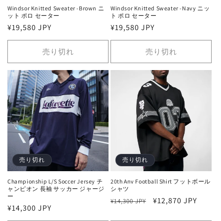
Windsor Knitted Sweater -Brown ニ
Windsor Knitted Sweater -Navy ニッ
ット ポロ セーター
ト ポロ セーター
通
¥19,580 JPY
通
¥19,580 JPY
常
常
価
価
売り切れ
売り切れ
格
格
売り切れ
売り切れ
Championship L/S Soccer Jersey チ
20th Anv Football Shirt フットボール
ャンピオン 長袖 サッカー ジャージ
シャツ
ー
通
セ
¥12,870 JPY
¥14,300 JPY
通
¥14,300 JPY
常
ー
常