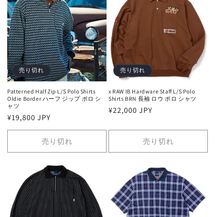
売り切れ
売り切れ
Patterned Half Zip L/S Polo Shirts
x RAW IB Hardware Staff L/S Polo
Oldie Border ハーフ ジップ ポロ シ
Shirts BRN 長袖 ロウ ポロ シャツ
ャツ
通
¥22,000 JPY
通
¥19,800 JPY
常
常
価
価
売り切れ
売り切れ
格
格