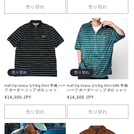
価
ル
価
売り切れ
売り切れ
格
価
格
格
売り切れ
売り切れ
Half Zip Velour S/S Big Shirt 半袖 ハー
Half Zip Velour S/S Big Shirt GRN 半袖
フ ボーダー ジップ ポロ シャツ
ハーフ ボーダー ジップ ポロ シャツ
通
¥14,300 JPY
通
¥14,300 JPY
常
常
価
価
売り切れ
売り切れ
格
格