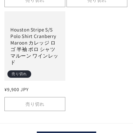
売り切れ
売り切れ
格
格
Houston Stripe S/S
Polo Shirt Cranberry
Maroon カレッジ ロ
ゴ 半袖 ポロ シャツ
マルーン ワインレッ
ド
売り切れ
通
¥9,900 JPY
常
価
売り切れ
格