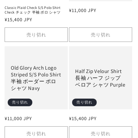
Classic Plaid Check S/S Polo Shirt
通
¥11,000 JPY
Check チェック 半袖 ポロ シャツ
常
通
¥15,400 JPY
価
常
格
価
売り切れ
売り切れ
格
Old Glory Arch Logo
Half Zip Velour Shirt
Striped S/S Polo Shirt
長袖 ハーフ ジップ
半袖 ボーダー ポロ
ベロア シャツ Purple
シャツ Navy
売り切れ
売り切れ
通
¥11,000 JPY
通
¥15,400 JPY
常
常
価
価
売り切れ
売り切れ