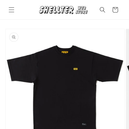
コンテ
カ
ンツに
ー
進む
ト
商品情
報にス
キップ