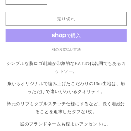
SIGNATURE
SIGNATURE
ン
は
S/S
S/S
売
Tee
Tee
り
切
売り切れ
半
半
れ
袖
袖
て
い
T
T
る
か
シ
シ
販
ャ
ャ
売
別のお支払い方法
で
ツ
ツ
き
ま
の
の
シンプルな胸ロゴ刺繍が印象的なF.A.T.の代名詞でもあるカ
せ
数
ん
数
ットソー。
量
量
を
を
糸からオリジナルで編み上げたこだわりの13oz生地は、触
減
増
っただけで違いがわかるクオリティ。
ら
や
す
す
衿元のリブもダブルステッチ仕様にするなど、長く着続け
ることを追求したタフな1枚。
裾のブランドネームも程よいアクセントに。