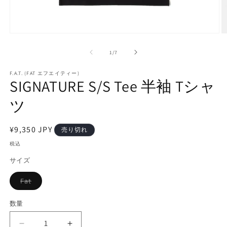
モ
ー
の
1
/
7
ダ
ル
で
F.A.T. (FAT エフエイティー)
SIGNATURE S/S Tee 半袖 Tシャ
メ
デ
ツ
ィ
ア
(1)
(2
を
通
¥9,350 JPY
売り切れ
開
常
税込
く
価
サイズ
格
Fat
バ
リ
エ
数量
ー
シ
ョ