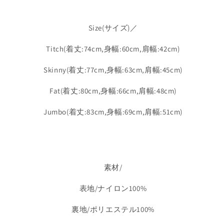
数
数
量
量
Size(サイズ)／
を
を
減
増
Titch(
着丈
:74cm,身幅:60cm,肩幅:42cm)
ら
や
す
す
Skinny(
着丈
:77cm,身幅
:63cm,肩幅
:45cm
)
Fat(
着丈
:80cm,身幅
:66cm,肩幅
:48cm
)
Jumbo(
着丈
:83cm,身幅
:69cm,肩幅
:51cm
)
素材/
表地/ナイロン100%
裏地/ポリエステル100%