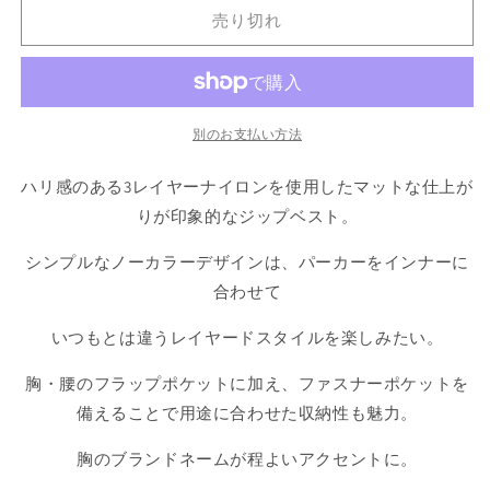
zip
zip
売り切れ
vest
vest
OLV
OLV
3
3
レ
レ
別のお支払い方法
イ
イ
ヤ
ヤ
ハリ感のある3レイヤーナイロンを使用したマットな仕上が
ー
ー
りが印象的なジップベスト。
ナ
ナ
イ
イ
シンプルなノーカラーデザインは、パーカーをインナーに
ロ
ロ
合わせて
ン
ン
ジ
ジ
いつもとは違うレイヤードスタイルを楽しみたい。
ッ
ッ
プ
プ
胸・腰のフラップポケットに加え、ファスナーポケットを
ベ
ベ
備えることで用途に合わせた収納性も魅力。
ス
ス
ト
ト
胸のブランドネームが程よいアクセントに。
の
の