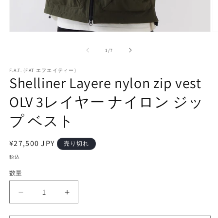
モ
ー
の
1
/
7
ダ
ル
で
F.A.T. (FAT エフエイティー)
Shelliner Layere nylon zip vest
メ
デ
OLV 3レイヤー ナイロン ジッ
ィ
ア
(1)
(2
プ ベスト
を
開
く
通
¥27,500 JPY
売り切れ
常
税込
価
数量
格
Shelliner
Shelliner
Layere
Layere
nylon
nylon