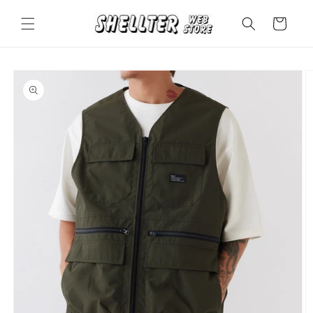
コンテ
カ
ンツに
ー
進む
ト
商品情
報にス
キップ