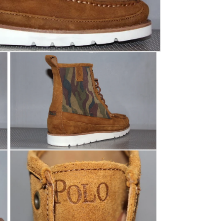
モ
ー
ダ
ル
で
メ
デ
ィ