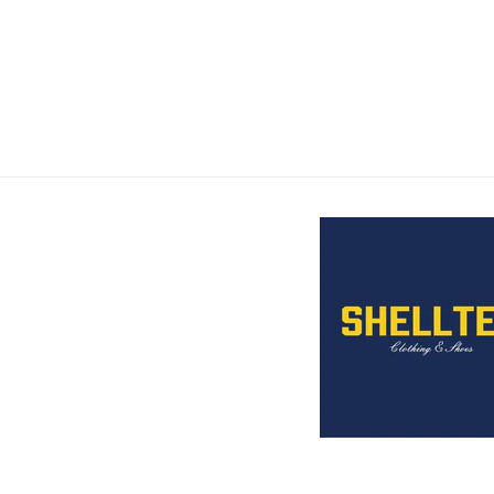
ら
や
す
す