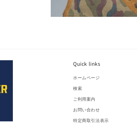
ア
(2)
を
開
モ
く
ー
ダ
ル
で
メ
デ
ィ
Quick links
ア
(4)
を
ホームページ
開
く
検索
ご利用案内
お問い合わせ
特定商取引法表示