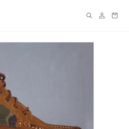
ロ
カ
グ
ー
イ
ト
ン