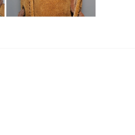
ア
(3)
を
開
モ
く
ー
ダ
ル
で
メ
デ
ィ
ア
(5)
を
開
く