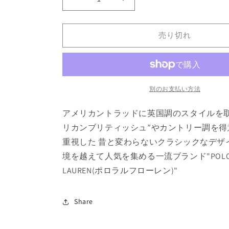
Polo
Polo
Ralph
Ralph
Lauren
Lauren
売り切れ
(ポ
(ポ
ロ
ロ
ラ
ラ
ル
ル
フ
フ
別のお支払い方法
ロ
ロ
ー
ー
アメリカントラッドに英国調のスタイルを取
レ
レ
リカンブリティッシュ”やカントリー調を得
ン)
ン)
重視した 昔と変わらないクラシックなデザ
&quot;Stratford&quot;
&quot;Stratford&quot;
境を越えて人気を集める一流ブランド"POLO 
Boots
Boots
の
の
LAUREN(ポロラルフローレン)"
数
数
量
量
Share
を
を
減
増