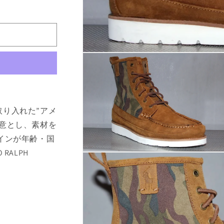
モ
ー
ダ
ル
で
メ
り入れた”アメ
デ
ィ
意とし、素材を
ア
(1)
インが年齢・国
を
RALPH
開
モ
く
ー
ダ
ル
で
メ
デ
ィ