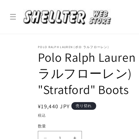
コンテ
ンツに
進む
POLO RALPH LAUREN (ポロ ラルフローレン)
Polo Ralph Laure
ラルフローレン)
"Stratford" Boots
通
¥19,440 JPY
売り切れ
常
税込
価
数量
格