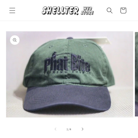
コンテ
カ
ンツに
ー
進む
ト
商品情
報にス
キップ
モ
ー
の
1
/
4
ダ
ル