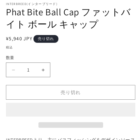
で
INTERBREED(インターブリード)
Phat Bite Ball Cap ファットバ
メ
デ
イト ボール キャップ
ィ
ア
(2
(1)
を
通
¥5,940 JPY
売り切れ
開
常
税込
く
価
数量
格
Phat
Phat
Bite
Bite
Ball
Ball
Cap
Cap
売り切れ
フ
フ
ァ
ァ
ッ
ッ
ト
ト
バ
バ
イ
イ
INTERBREEDより、主にバスフィッシングをデザインソース