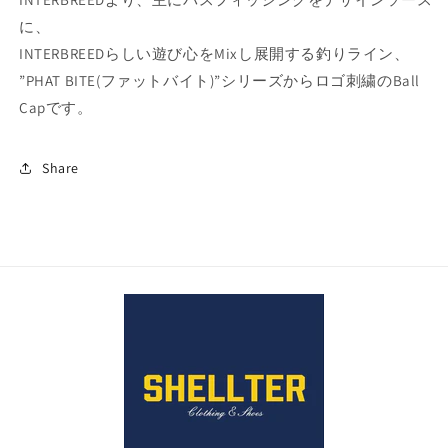
ト
ト
に、
ボ
ボ
INTERBREEDらしい遊び心をMixし展開する釣りライン、
ー
ー
”PHAT BITE(ファットバイト)”シリーズからロゴ刺繍のBall
ル
ル
Capです。
キ
キ
ャ
ャ
ッ
ッ
Share
プ
プ
の
の
数
数
量
量
を
を
減
増
ら
や
す
す