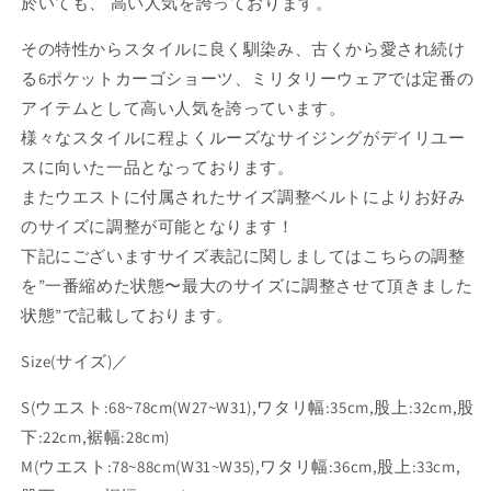
於いても、 高い人気を誇っております。
数
数
量
量
その特性からスタイルに良く馴染み、古くから愛され続け
を
を
る6ポケットカーゴショーツ、ミリタリーウェアでは定番の
減
増
アイテムとして高い人気を誇っています。
ら
や
様々なスタイルに程よくルーズなサイジングがデイリユー
す
す
スに向いた一品となっております。
またウエストに付属されたサイズ調整ベルトによりお好み
のサイズに調整が可能となります！
下記にございますサイズ表記に関しましてはこちらの調整
を”一番縮めた状態〜最大のサイズに調整させて頂きました
状態”で記載しております。
Size(サイズ)／
S(ウエスト:68~78cm(W27~W31),ワタリ幅:35cm,股上:32cm,股
下:22cm,裾幅:28cm)
M(ウエスト:78~88cm(W31~W35),ワタリ幅:36cm,股上:33cm,