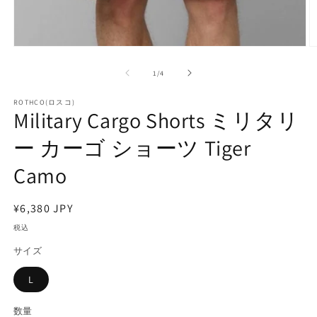
モ
ー
の
1
/
4
ダ
ル
で
ROTHCO(ロスコ)
Military Cargo Shorts ミリタリ
メ
デ
ー カーゴ ショーツ Tiger
ィ
ア
(1)
(2
Camo
を
開
く
通
¥6,380 JPY
常
税込
価
サイズ
格
L
数量