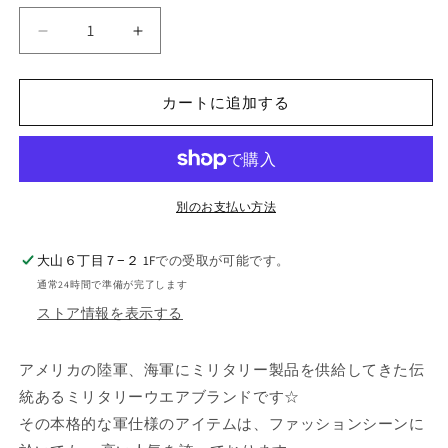
Military
Military
Cargo
Cargo
Shorts
Shorts
カートに追加する
ミ
ミ
リ
リ
タ
タ
リ
リ
ー
ー
別のお支払い方法
カ
カ
ー
ー
大山６丁目７−２ 1F
での受取が可能です。
ゴ
ゴ
通常24時間で準備が完了します
シ
シ
ストア情報を表示する
ョ
ョ
ー
ー
ツ
ツ
アメリカの陸軍、海軍にミリタリー製品を供給してきた伝
Tiger
Tiger
統あるミリタリーウエアブランドです☆
Camo
Camo
その本格的な軍仕様のアイテムは、ファッションシーンに
の
の