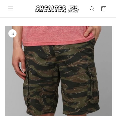
コンテ
カ
ンツに
ー
進む
ト
商品情
報にス
キップ