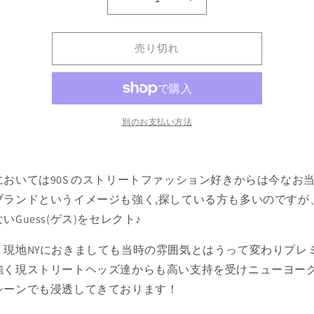
Guess(ゲ
Guess(ゲ
ス)
ス)
S/S
S/S
売り切れ
Chemical
Chemical
Wash
Wash
Shirts
Shirts
Black
Black
ケ
ケ
別のお支払い方法
ミ
ミ
カ
カ
ル
ル
においては90S のストリートファッション好きからは今なお
ウ
ウ
ォ
ォ
ブランドというイメージも強く,探している方も多いのですが
ッ
ッ
いGuess(ゲス)をセレクト♪
シ
シ
ュ
ュ
、現地NYにおきましても当時の雰囲気とはうって変わりプレ
半
半
強く現ストリートヘッズ達からも高い支持を受けニューヨー
袖
袖
シーンでも浸透してきております！
シ
シ