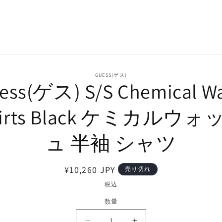
GUESS(ゲス)
ess(ゲス) S/S Chemical W
hirts Black ケミカルウォ
ュ 半袖 シャツ
通
¥10,260 JPY
売り切れ
常
税込
価
数量
格