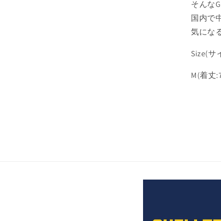
そんなG
国内で
気にな
Size(サ
M(着丈:7