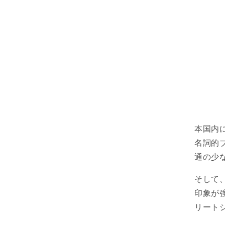
本国内
名詞的
通の少な
そして
印象が
リート