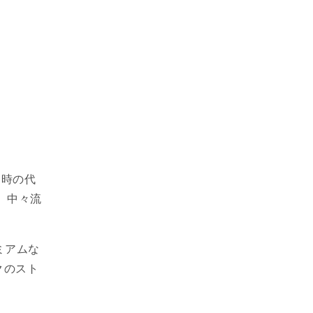
当時の代
、中々流
ミアムな
クのスト