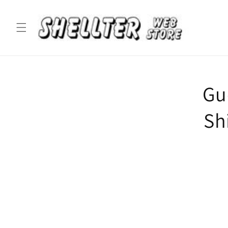
コンテ
ンツに
進む
Gu
S