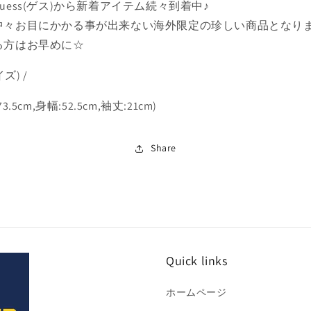
ャ
ャ
uess(ゲス)から新着アイテム続々到着中♪
ツ
ツ
中々お目にかかる事が出来ない海外限定の珍しい商品となり
の
の
る方はお早めに☆
数
数
量
量
イズ) /
を
を
減
増
3.5cm,身幅:52.5cm,袖丈:21cm)
ら
や
す
す
Share
Quick links
ホームページ