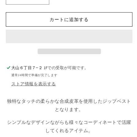
GRAINNER
GRAINNER
PU
PU
Leather
Leather
Vest
Vest
カートに追加する
レ
レ
ザ
ザ
ー
ー
ジ
ジ
ッ
ッ
プ
プ
大山６丁目７−２ 1F
での受取が可能です。
ベ
ベ
通常24時間で準備が完了します
ス
ス
ストア情報を表示する
ト
ト
の
の
数
数
独特なタッチの柔らかな合成皮革を使用したジップベスト
量
量
となります。
を
を
減
増
シンプルなデザインながらも様々なコーディネートで活躍
ら
や
してくれるアイテム。
す
す