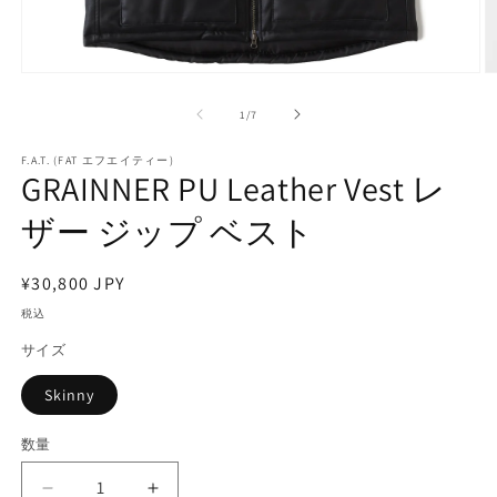
モ
ー
の
1
/
7
ダ
ル
で
F.A.T. (FAT エフエイティー)
GRAINNER PU Leather Vest レ
メ
デ
ザー ジップ ベスト
ィ
ア
(1)
(2
を
通
¥30,800 JPY
開
常
税込
く
価
サイズ
格
Skinny
数量