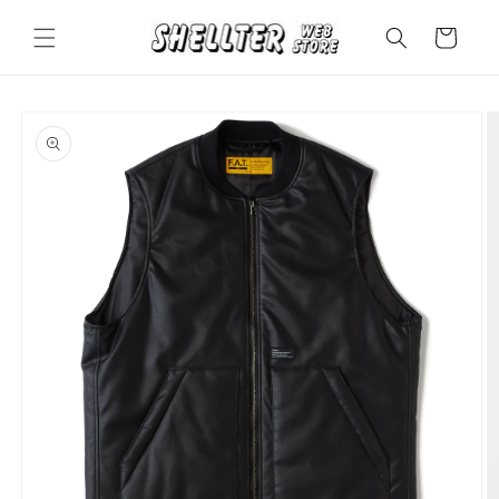
コンテ
カ
ンツに
ー
進む
ト
商品情
報にス
キップ