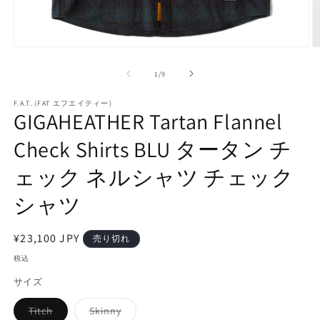
モ
ー
の
1
/
9
ダ
ル
で
F.A.T. (FAT エフエイティー)
GIGAHEATHER Tartan Flannel
メ
デ
Check Shirts BLU タータン チ
ィ
ア
(1)
(2
ェック ネルシャツ チェック
を
開
シャツ
く
通
¥23,100 JPY
売り切れ
常
税込
価
サイズ
格
Titch
Skinny