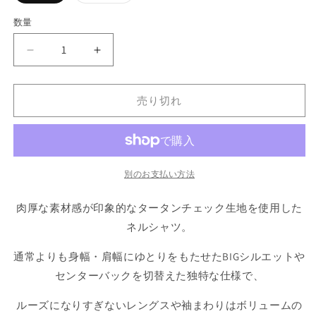
バ
バ
リ
リ
エ
エ
数量
ー
ー
シ
シ
ョ
ョ
GIGAHEATHER
GIGAHEATHER
ン
ン
は
は
Tartan
Tartan
売
売
Flannel
Flannel
り
り
切
切
Check
Check
売り切れ
れ
れ
Shirts
Shirts
て
て
い
い
BLU
BLU
る
る
タ
タ
か
か
販
販
ー
ー
売
売
別のお支払い方法
で
で
タ
タ
き
き
ン
ン
ま
ま
肉厚な素材感が印象的なタータンチェック生地を使用した
せ
せ
チ
チ
ん
ん
ネルシャツ。
ェ
ェ
ッ
ッ
通常よりも身幅・肩幅にゆとりをもたせたBIGシルエットや
ク
ク
センターバックを切替えた独特な仕様で、
ネ
ネ
ル
ル
ルーズになりすぎないレングスや袖まわりはボリュームの
シ
シ