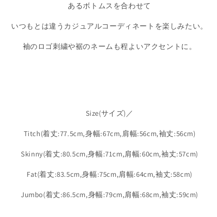
あるボトムスを合わせて
ャ
ャ
ツ
ツ
いつもとは違うカジュアルコーディネートを楽しみたい。
チ
チ
ェ
ェ
袖のロゴ刺繍や裾のネームも程よいアクセントに。
ッ
ッ
ク
ク
シ
シ
ャ
ャ
ツ
ツ
Size(サイズ)／
の
の
数
数
Titch(着丈:77.5cm,身幅:67cm,肩幅:56cm,袖丈:56cm)
量
量
を
を
Skinny(着丈:80.5cm,身幅:71cm,肩幅:60cm,袖丈:57cm)
減
増
ら
や
Fat(着丈:83.5cm,身幅:75cm,肩幅:64cm,袖丈:58cm)
す
す
Jumbo(着丈:86.5cm,身幅:79cm,肩幅:68cm,袖丈:59cm)