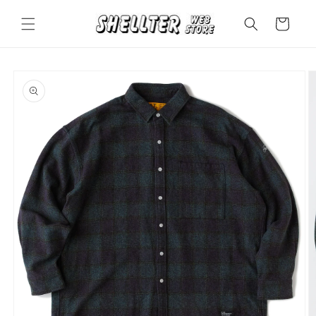
コンテ
カ
ンツに
ー
進む
ト
商品情
報にス
キップ