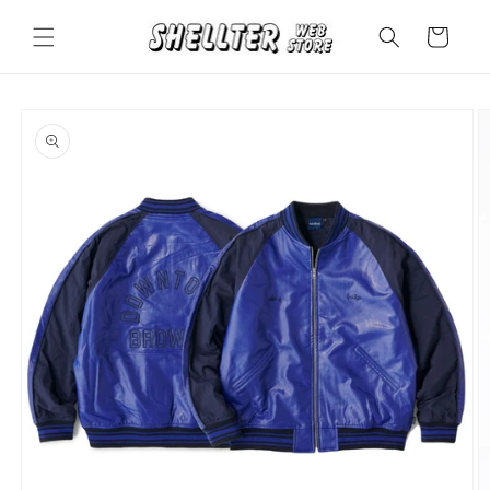
コンテ
カ
ンツに
ー
進む
ト
商品情
報にス
キップ