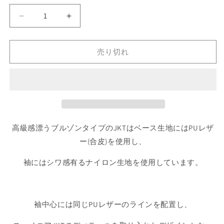
ー
シ
ョ
Downtown
Downtown
ン
は
Browns
Browns
売
Jacket
Jacket
り
切
売り切れ
ダ
ダ
れ
ウ
ウ
て
い
ン
ン
る
か
タ
タ
販
売
ウ
ウ
で
ン
ン
き
ま
ブ
ブ
高級感漂うブルゾンタイプのJKTはベース生地にはPUレザ
せ
ん
ラ
ラ
ー(合皮)を使用し、
ウ
ウ
ン
ン
袖にはシワ感有るナイロン生地を使用しています。
ズ
ズ
ブ
ブ
ル
ル
袖中心には同じPUレザーのラインを配置し、
ゾ
ゾ
ン
ン