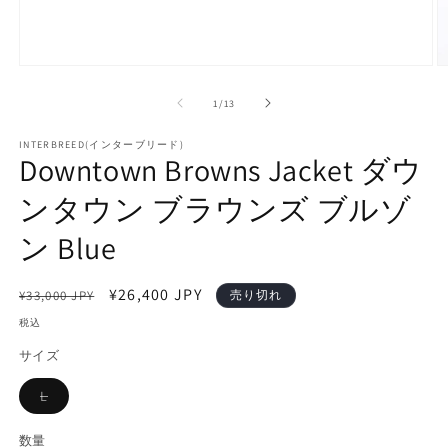
モ
ー
の
1
/
13
ダ
ル
で
INTERBREED(インターブリード)
Downtown Browns Jacket ダウ
メ
デ
ンタウン ブラウンズ ブルゾ
ィ
ア
(1)
(2
ン Blue
を
開
く
通
セ
¥26,400 JPY
¥33,000 JPY
売り切れ
常
ー
税込
価
ル
サイズ
格
価
格
L
バ
リ
エ
数量