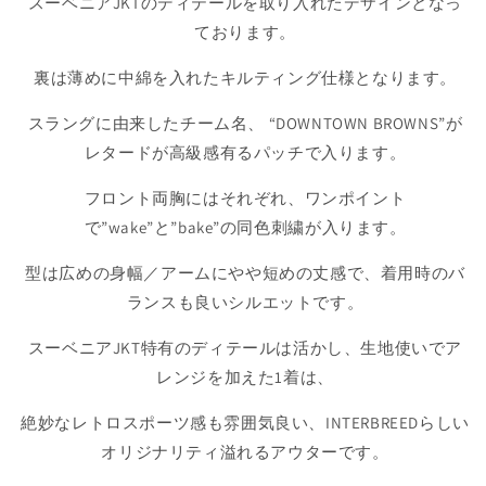
スーベニアJKTのディテールを取り入れたデザインとなっ
Blue
Blue
ております。
の
の
数
数
裏は薄めに中綿を入れたキルティング仕様となります。
量
量
を
を
スラングに由来したチーム名、 “DOWNTOWN BROWNS”が
減
増
レタードが高級感有るパッチで入ります。
ら
や
す
す
フロント両胸にはそれぞれ、ワンポイント
で”wake”と”bake”の同色刺繍が入ります。
型は広めの身幅／アームにやや短めの丈感で、着用時のバ
ランスも良いシルエットです。
スーベニアJKT特有のディテールは活かし、生地使いでア
レンジを加えた1着は、
絶妙なレトロスポーツ感も雰囲気良い、INTERBREEDらしい
オリジナリティ溢れるアウターです。