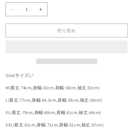
ー
ー
シ
シ
ョ
ョ
Zorched
Zorched
ン
ン
は
は
Pullover
Pullover
売
売
Hood
Hood
り
り
切
切
Sweatshirt
Sweatshirt
売り切れ
れ
れ
Ash
Ash
て
て
い
い
GRY
GRY
る
る
ロ
ロ
か
か
販
販
ゴ
ゴ
売
売
で
で
ス
ス
き
き
ウ
ウ
ま
ま
Size(サイズ)／
せ
せ
ェ
ェ
ん
ん
ッ
ッ
M(着丈:74cm,身幅:63cm,肩幅:58cm,袖丈:65cm)
ト
ト
フ
フ
L(着丈:77cm,身幅:64.5cm,肩幅:59cm,袖丈:65cm)
ー
ー
XL(着丈:79cm,身幅:68cm,肩幅:61cm,袖丈:66cm)
デ
デ
ィ
ィ
XXL(着丈:81cm,身幅:71cm,肩幅:61cm,袖丈:67cm)
ー
ー