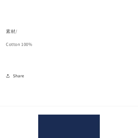
パ
パ
ー
ー
カ
カ
ー
ー
素材/
の
の
数
数
Cotton 100%
量
量
を
を
減
増
ら
や
Share
す
す