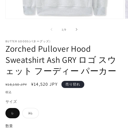
モ
ー
の
1
/
9
ダ
ル
で
BUTTER GOODS(バターグッズ)
Zorched Pullover Hood
メ
デ
Sweatshirt Ash GRY ロゴ スウ
ィ
ア
(1)
(2
ェット フーディー パーカー
を
開
く
通
セ
¥14,520 JPY
¥18,150 JPY
売り切れ
常
ー
税込
価
ル
サイズ
格
価
格
L
XL
バ
バ
リ
リ
エ
エ
数量