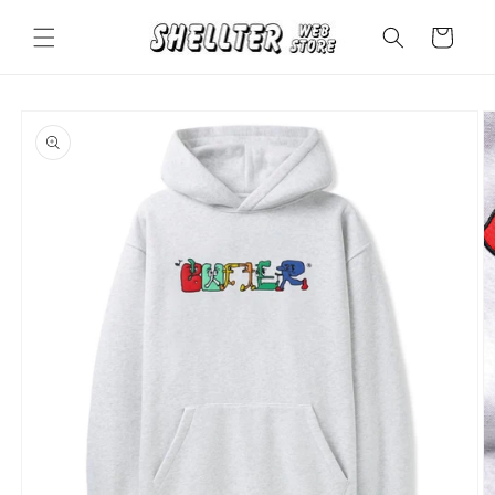
コンテ
カ
ンツに
ー
進む
ト
商品情
報にス
キップ