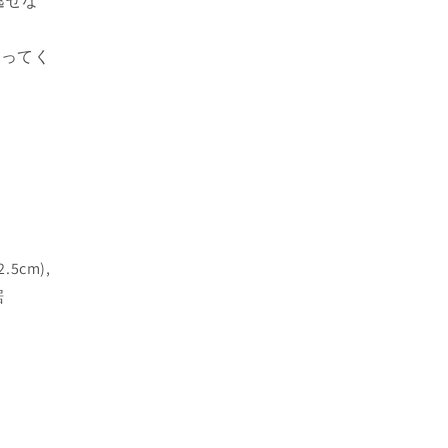
逃せな
なってく
.5cm),
裾