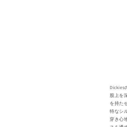
Dick
股上を
を持た
特なシ
穿き心