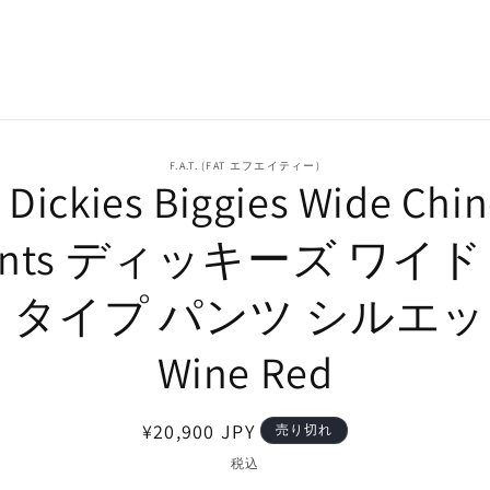
F.A.T. (FAT エフエイティー)
 Dickies Biggies Wide Chi
ants ディッキーズ ワイド
 タイプ パンツ シルエ
Wine Red
通
¥20,900 JPY
売り切れ
常
税込