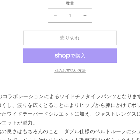
価
数量
格
×
×
Dickies
Dickies
Biggies
Biggies
Wide
Wide
売り切れ
Chino
Chino
Pants
Pants
デ
デ
ィ
ィ
別のお支払い方法
ッ
ッ
キ
キ
ー
ー
ズ
ズ
iesのコラボレーションによるワイドチノタイプパンツとなりま
ワ
ワ
深くし、渡りを広くとることによりヒップから膝にかけてボ
イ
イ
せたワイドテーパードシルエットに加え、ジャストレングス
ド
ド
ルエットが魅力。
チ
チ
地の良さはもちろんのこと、ダブル仕様のベルトループにシ
ノ
ノ