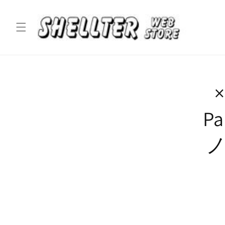
コンテ
ンツに
進む
×
P
ノ