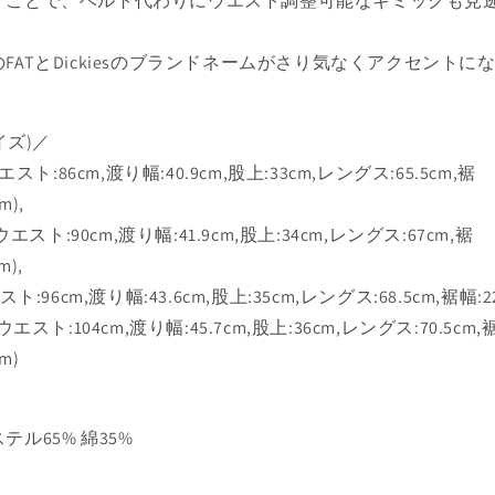
すことで、ベルト代わりにウエスト調整可能なギミックも見
タ
タ
イ
イ
プ
プ
FATとDickiesのブランドネームがさり気なくアクセントに
パ
パ
ン
ン
ツ
ツ
サイズ)／
シ
シ
(ウエスト:86cm,渡り幅:40.9cm,股上:33cm,レングス:65.5cm,裾
ル
ル
m),
エ
エ
y(ウエスト:90cm,渡り幅:41.9cm,股上:34cm,レングス:67cm,裾
ッ
ッ
m),
ト
ト
Wine
Wine
スト:96cm,渡り幅:43.6cm,股上:35cm,レングス:68.5cm,裾幅:22
Red
Red
(ウエスト:104cm,渡り幅:45.7cm,股上:36cm,レングス:70.5cm,
の
の
m)
数
数
量
量
を
を
テル65% 綿35%
減
増
ら
や