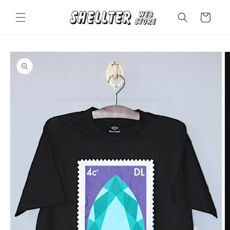
コンテ
カ
ンツに
ー
進む
ト
商品情
報にス
キップ