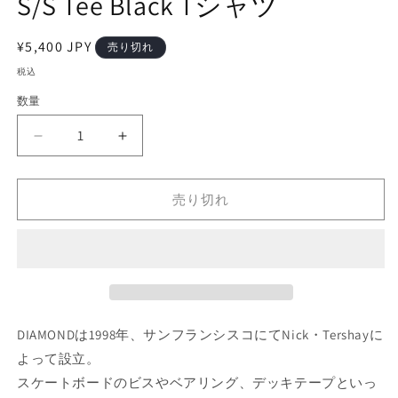
S/S Tee Black Tシャツ
を
開
く
通
¥5,400 JPY
売り切れ
常
税込
価
数量
格
Diamond
Diamond
Supply
Supply
Co(ダ
Co(ダ
売り切れ
イ
イ
ア
ア
モ
モ
ン
ン
ド
ド
サ
サ
プ
プ
DIAMONDは1998年、サンフランシスコにてNick・Tershayに
ラ
ラ
よって設立。
イ)
イ)
スケートボードのビスやベアリング、デッキテープといっ
France
France