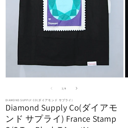
モ
ー
の
1
/
4
ダ
ル
で
DIAMOND SUPPLY CO(ダイアモンド サプライ)
Diamond Supply Co(ダイアモ
メ
デ
ンド サプライ) France Stamp
ィ
ア
(1)
(2