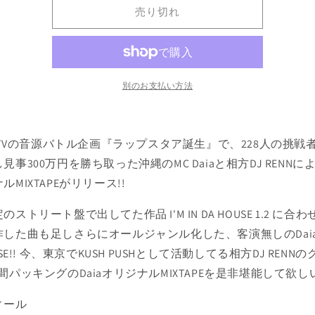
RENN
RENN
売り切れ
&quot;I’M
&quot;I’M
IN
IN
DA
DA
HOUSE”
HOUSE”
Mix
Mix
別のお支払い方法
CD
CD
の
の
数
数
a TVの音源バトル企画『ラップスタア誕生』で、228人の挑戦
量
量
見事300万円を勝ち取った沖縄のMC Daiaと相方DJ RENNによる
を
を
ルMIXTAPEがリリース!!
減
増
ら
や
のストリート盤で出してた作品 I'M IN DA HOUSE 1.2 に合
す
す
した曲も足しさらにオールジャンル化した、客演無しのDaia I'
USE!! 今、東京でKUSH PUSHとして活動してる相方DJ RENN
間パッキングのDaiaオリジナルMIXTAPEを是非堪能して欲しい
ィール