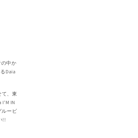
者の中か
Daia
わせて、東
M IN
のグルービ
!!