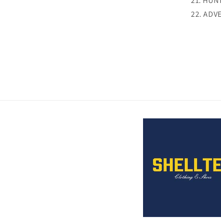
21. HU
22. ADV