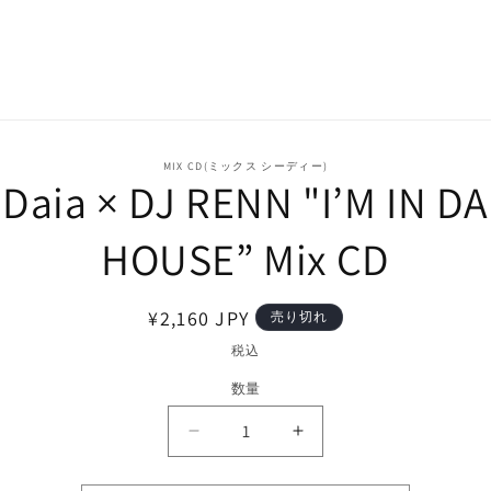
MIX CD(ミックス シーディー)
Daia × DJ RENN "I’M IN DA
HOUSE” Mix CD
通
¥2,160 JPY
売り切れ
常
税込
価
数量
格
Daia
Daia
×
×
DJ
DJ