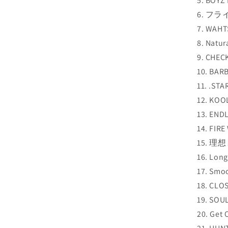
5. BOYZ
6. フラ
7. WAHT
8. Natur
9. CHEC
10. BAR
11. .STA
12. KO
13. END
14. FIR
15. 理
16. Long
17. Smo
18. CLO
19. SOU
20. Get