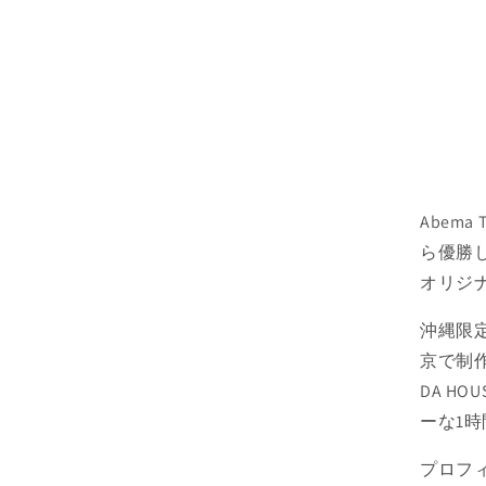
Abem
ら優勝し
オリジナ
沖縄限定
京で制作
DA HO
ーな1時
プロフ