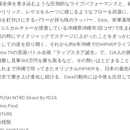
a 会場全体を巻き込むような圧倒的なライブパフォーマンスと、
いリリック、レゲエをルーツに感じるようなフローを武器に
線を釘付けにするパワーが持ち味のラッパー、Daia。米軍基
U.S.カルチャーが浸透している沖縄県沖縄市(旧コザ)で生ま
8歳の時にマイクジャックでステージに上がったことをきっか
しての道を切り開く。それから約6年沖縄でのHIPHOPライ
ema TVの音源バトル企画『ラップスタア誕生』で、228人の
優勝し見事300万円を勝ち取るなど、その勢いはとどまるこ
これまで沖縄で培ってきたオリジナルHIPHOPを、日本の最先
東京で磨き上げ進化し続ける、Daiaの動向には今後も注目し
。
 PUSH INTRO Shout By YOZA
 One.Prod
NTURE
敵の怪獣