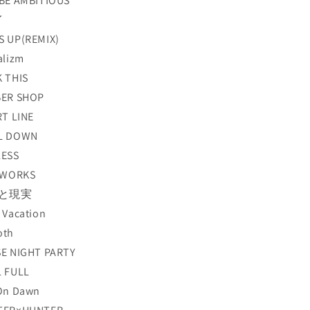
 BE AMBITIOUS
イ
S UP(REMIX)
alizm
K THIS
BER SHOP
RT LINE
OL DOWN
LESS
E WORKS
想と現実
 Vacation
oth
SE NIGHT PARTY
L FULL
 On Dawn