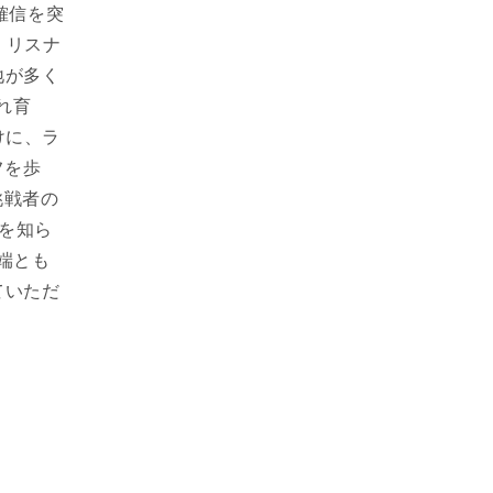
確信を突
、リスナ
地が多く
れ育
けに、ラ
フを歩
挑戦者の
とを知ら
端とも
ていただ