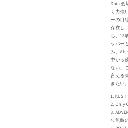
Dai
く力強
ーの目
存在し、
ち、1
ッパーと
み、Ab
中から
ない。
言える
きたい
1. KUSH
2. Only
3. ADVE
4. 無