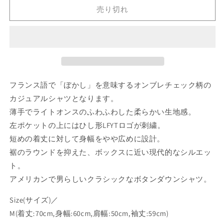
L/S
L/S
売り切れ
Shirts
Shirts
NVY
NVY
ク
ク
ラ
ラ
シ
シ
ッ
ッ
フランス語で「ぼかし」を意味するオンブレチェック柄の
ク
ク
カジュアルシャツとなります。
オ
オ
薄手でライトオンスのふわふわした柔らかい生地感。
ン
ン
ブ
ブ
左ポケットの上にはひし形LFYTロゴが刺繍。
レ
レ
短めの着丈に対して身幅をやや広めに設計。
チ
チ
裾のラウンドを抑えた、ボックスに近い現代的なシルエッ
ェ
ェ
ト。
ッ
ッ
アメリカンで男らしいクラシックなボタンダウンシャツ。
ク
ク
長
長
Size(サイズ)／
袖
袖
M(着丈:70cm,身幅:60cm,肩幅:50cm,袖丈:59cm)
シ
シ