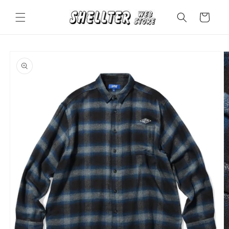
コンテ
カ
ンツに
ー
進む
ト
商品情
報にス
キップ