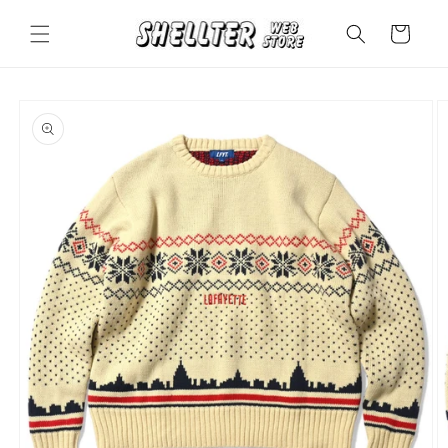
コンテ
カ
ンツに
ー
進む
ト
商品情
報にス
キップ