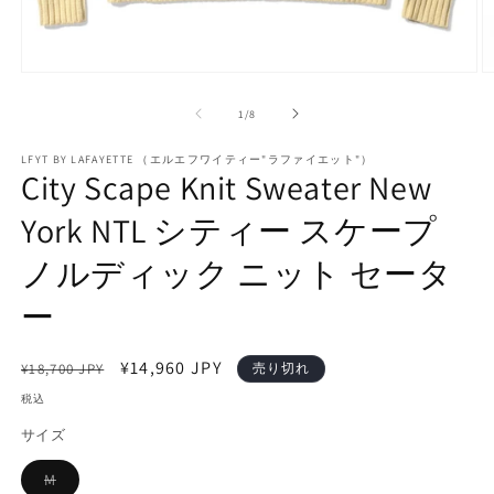
モ
ー
の
1
/
8
ダ
ル
で
LFYT BY LAFAYETTE （エルエフワイティー"ラファイエット"）
City Scape Knit Sweater New
メ
デ
York NTL シティー スケープ
ィ
ア
(1)
(2
ノルディック ニット セータ
を
開
ー
く
通
セ
¥14,960 JPY
¥18,700 JPY
売り切れ
常
ー
税込
価
ル
サイズ
格
価
格
M