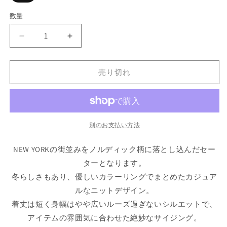
バ
リ
エ
数量
ー
シ
ョ
City
City
ン
は
Scape
Scape
売
Knit
Knit
り
切
Sweater
Sweater
売り切れ
れ
New
New
て
い
York
York
る
NTL
NTL
か
販
シ
シ
売
別のお支払い方法
テ
テ
で
き
ィ
ィ
ま
NEW YORKの街並みをノルディック柄に落とし込んだセー
せ
ー
ー
ん
ターとなります。
ス
ス
ケ
ケ
冬らしさもあり、優しいカラーリングでまとめたカジュア
ー
ー
ルなニットデザイン。
プ
プ
着丈は短く身幅はやや広いルーズ過ぎないシルエットで、
ノ
ノ
アイテムの雰囲気に合わせた絶妙なサイジング。
ル
ル