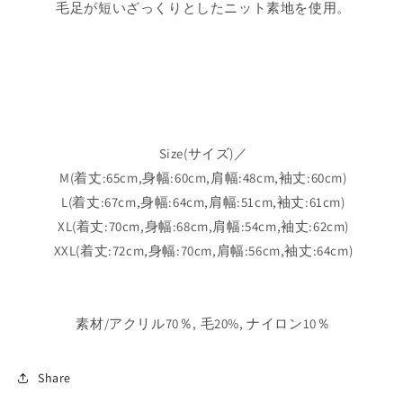
毛足が短いざっくりとしたニット素地を使用。
デ
デ
ィ
ィ
ッ
ッ
ク
ク
ニ
ニ
ッ
ッ
ト
ト
Size(サイズ)／
セ
セ
M(着丈:65cm,身幅:60cm,肩幅:48cm,袖丈:60cm)
ー
ー
L(着丈:67cm,身幅:64cm,肩幅:51cm,袖丈:61cm)
タ
タ
XL(着丈:70cm,身幅:68cm,肩幅:54cm,袖丈:62cm)
ー
ー
XXL(着丈:72cm,身幅:70cm,肩幅:56cm,袖丈:64cm)
の
の
数
数
量
量
を
を
素材/アクリル70％, 毛20%, ナイロン10％
減
増
ら
や
Share
す
す