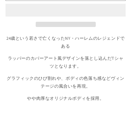
ビ
ビ
ッ
ッ
グ
グ
エ
エ
ル
ル
カ
カ
24歳という若さで亡くなったNY・ハーレムのレジェンドで
バ
バ
ある
ー
ー
半
半
ラッパーのカバーアート風デザインを落とし込んだTシャ
袖
袖
ツとなります。
T
T
シ
シ
グラフィックのひび割れや、ボディの色落ち感などヴィン
ャ
ャ
テージの風合いを再現。
ツ
ツ
の
の
やや肉厚なオリジナルボディを採用。
数
数
量
量
を
を
減
増