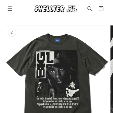
コンテ
カ
ンツに
ー
進む
ト
商品情
報にス
キップ