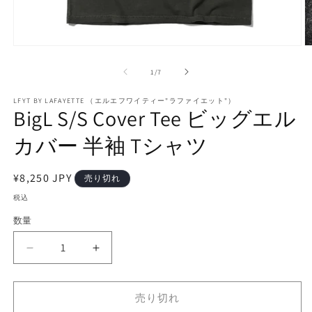
モ
ー
の
1
/
7
ダ
ル
で
LFYT BY LAFAYETTE （エルエフワイティー"ラファイエット"）
BigL S/S Cover Tee ビッグエル
メ
デ
カバー 半袖 Tシャツ
ィ
ア
(1)
(2
を
通
¥8,250 JPY
売り切れ
開
常
税込
く
価
数量
格
BigL
BigL
S/S
S/S
Cover
Cover
Tee
Tee
売り切れ