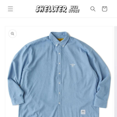
コンテ
カ
ンツに
ー
進む
ト
商品情
報にス
キップ