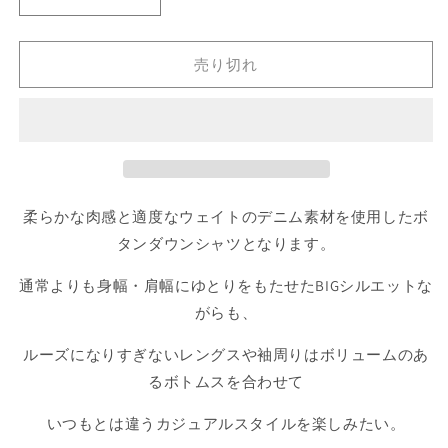
B.D.Dee
B.D.Dee
ン
は
L/S
L/S
売
Denim
Denim
り
切
Shirt
Shirt
売り切れ
れ
デ
デ
て
い
ニ
ニ
る
か
ム
ム
販
BIG
BIG
売
で
シ
シ
き
ま
ル
ル
柔らかな肉感と適度なウェイトのデニム素材を使用したボ
せ
エ
エ
ん
タンダウンシャツとなります。
ッ
ッ
ト
ト
通常よりも身幅・肩幅にゆとりをもたせたBIGシルエットな
長
長
がらも、
袖
袖
シ
シ
ルーズになりすぎないレングスや袖周りはボリュームのあ
ャ
ャ
るボトムスを合わせて
ツ
ツ
の
の
いつもとは違うカジュアルスタイルを楽しみたい。
数
数