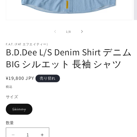
モ
ー
の
1
/
8
ダ
ル
で
F.A.T. (FAT エフエイティー)
B.D.Dee L/S Denim Shirt デニム
メ
デ
BIG シルエット 長袖 シャツ
ィ
ア
(1)
(2
を
通
¥19,800 JPY
売り切れ
開
常
税込
く
価
サイズ
格
Skinny
バ
リ
エ
数量
ー
シ
ョ