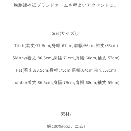
胸刺繍や裾ブランドネームも程よいアクセントに。
量
量
を
を
減
増
ら
や
Size(サイズ)／
す
す
Titch(着丈:77.5cm,身幅:67cm,肩幅:56cm,袖丈:56cm)
Skinny(着丈:80.5cm,身幅:71cm,肩幅:60cm,袖丈:57cm)
Fat(着丈:83.5cm,身幅:75cm,肩幅:64cm,袖丈:58cm)
Jumbo(着丈:86.5cm,身幅:79cm,肩幅:68cm,袖丈:59cm)
素材/
綿100%(6ozデニム)