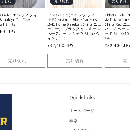
売り切れ
売り切れ
売り切れ
ts Field (エベッツ フィー
Ebbets Field (エベッツ フィー
Ebbets Fie
rooklyn Tip Tops
ルド) NewYork Black Yankees
ルド)New York 
ll Shirts
1942 Home Baseball Shirts ニュ
Shirts Re
ーヨーク ブラック ヤンキース
バンズ ベース
400 JPY
ベースボール シャツ Stripe ヴ
ッド Stripe
ィンテージ
1935
通
¥32,400 JPY
通
¥32,400 JP
常
常
価
価
売り切れ
売り切れ
売
格
格
Quick links
ホームページ
検索