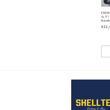
:
Ebbe
ルド) B
Baseba
通
¥32,
常
価
格