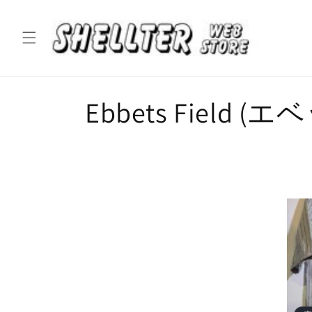
コンテ
ンツに
進む
コ
Ebbets Field
レ
ク
シ
ョ
ン