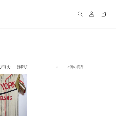
ロ
カ
グ
ー
イ
ト
ン
び替え:
3個の商品