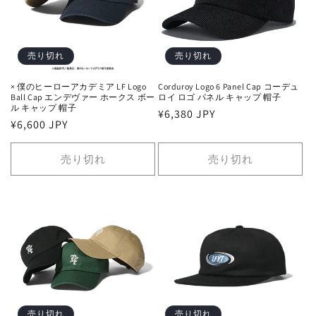
売り切れ
売り切れ
× 僕のヒーローアカデミア LF Logo
Corduroy Logo 6 Panel Cap コーデュ
Ball Cap エンデヴァー ホークス ボー
ロイ ロゴ パネル キャップ 帽子
ル キャップ 帽子
通
¥6,380 JPY
通
¥6,600 JPY
常
常
価
価
売り切れ
売り切れ
格
格
売り切れ
売り切れ