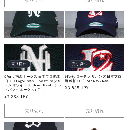
売り切れ
売り切れ
格
格
売り切れ
売り切れ
9Forty 南海ホークス 日本プロ野球
9Forty ロッテ オリオンズ 日本プロ
旧ロゴ Logo Green Olive White グリ
野球 旧ロゴ Logo Navy Red
ーン ホワイト Softbank Hawks ソフ
通
¥3,888 JPY
トバンク ホークス Official
常
通
¥3,888 JPY
価
常
格
価
売り切れ
売り切れ
格