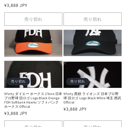
常
通
¥3,888 JPY
価
常
格
価
売り切れ
売り切れ
格
売り切れ
売り切れ
9Forty ダイエー ホークス 2Tone 日本
9Forty 西鉄 ライオンズ 日本プロ野
プロ野球 旧ロゴ Logo Black Orange
球 旧ロゴ Logo Black White 埼玉 西武
FDH Softbank Hawks ソフトバンク
Official
ホークス Official
通
¥3,888 JPY
通
¥3,888 JPY
常
常
価
価