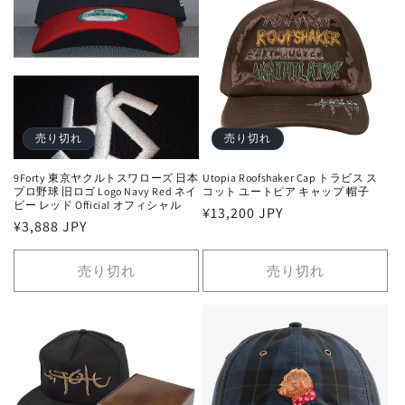
売り切れ
売り切れ
9Forty 東京ヤクルトスワローズ 日本
Utopia Roofshaker Cap トラビス ス
プロ野球 旧ロゴ Logo Navy Red ネイ
コット ユートピア キャップ 帽子
ビー レッド Official オフィシャル
通
¥13,200 JPY
通
¥3,888 JPY
常
常
価
価
売り切れ
売り切れ
格
格