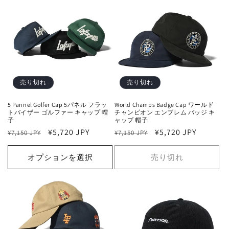
売り切れ
売り切れ
5 Pannel Golfer Cap 5パネル フラッ
World Champs Badge Cap ワールド
トバイザー ゴルファー キャップ 帽
チャンピオン エンブレム バッジ キ
子
ャップ 帽子
通
セ
¥5,720 JPY
通
セ
¥5,720 JPY
¥7,150 JPY
¥7,150 JPY
常
ー
常
ー
価
ル
価
ル
オプションを選択
売り切れ
格
価
格
価
格
格