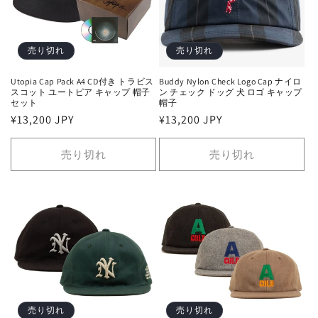
売り切れ
売り切れ
Utopia Cap Pack A4 CD付き トラビス
Buddy Nylon Check Logo Cap ナイロ
スコット ユートピア キャップ 帽子
ン チェック ドッグ 犬 ロゴ キャップ
セット
帽子
通
¥13,200 JPY
通
¥13,200 JPY
常
常
価
価
売り切れ
売り切れ
格
格
売り切れ
売り切れ