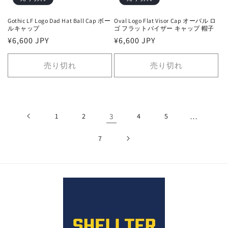
Gothic LF Logo Dad Hat Ball Cap ボー
Oval Logo Flat Visor Cap オーバル ロ
ルキャップ
ゴ フラットバイザー キャップ 帽子
通
¥6,600 JPY
通
¥6,600 JPY
常
常
価
価
売り切れ
売り切れ
格
格
1
2
3
4
5
…
7