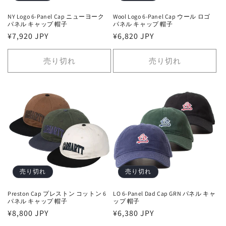
NY Logo 6-Panel Cap ニューヨーク
Wool Logo 6-Panel Cap ウール ロゴ
パネル キャップ 帽子
パネル キャップ 帽子
通
¥7,920 JPY
通
¥6,820 JPY
常
常
価
価
売り切れ
売り切れ
格
格
売り切れ
売り切れ
Preston Cap プレストン コットン 6
LO 6-Panel Dad Cap GRN パネル キャ
パネル キャップ 帽子
ップ 帽子
通
¥8,800 JPY
通
¥6,380 JPY
常
常