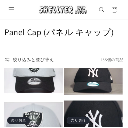
コンテ
カ
ンツに
ー
進む
ト
コ
Panel Cap (パネル キャップ)
レ
ク
絞り込みと並び替え
155個の商品
シ
ョ
ン
:
売り切れ
売り切れ