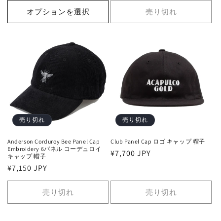
価
価
オプションを選択
売り切れ
格
格
売り切れ
売り切れ
Anderson Corduroy Bee Panel Cap
Club Panel Cap ロゴ キャップ 帽子
Embroidery 6パネル コーデュロイ
通
¥7,700 JPY
キャップ 帽子
常
通
¥7,150 JPY
価
常
格
価
売り切れ
売り切れ
格