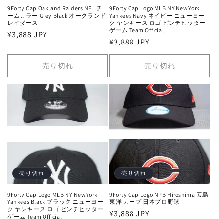
9Forty Cap Oakland Raiders NFL チ
9Forty Cap Logo MLB NY NewYork
ームカラー Grey Black オークランド
Yankees Navy ネイビー ニューヨー
レイダース
ク ヤンキース ロゴ ピンチヒッター
ゲーム Team Official
通
¥3,888 JPY
通
¥3,888 JPY
常
常
価
価
売り切れ
売り切れ
格
格
売り切れ
売り切れ
9Forty Cap Logo MLB NY NewYork
9Forty Cap Logo NPB Hiroshima 広島
Yankees Black ブラック ニューヨー
東洋 カープ 日本プロ野球
ク ヤンキース ロゴ ピンチヒッター
通
¥3,888 JPY
ゲーム Team Official